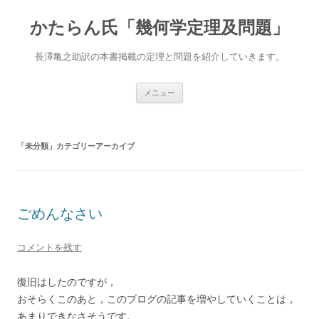
かたらん氏「幾何学定理及問題」
長澤亀之助訳の本書掲載の定理と問題を紹介していきます。
コ
メニュー
ン
テ
ン
ツ
へ
「
未分類
」カテゴリーアーカイブ
ス
キ
ッ
プ
ごめんなさい
コメントを残す
復旧はしたのですが，
おそらくこのあと，このブログの記事を増やしていくことは，
あまりできなさそうです。