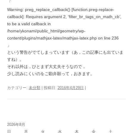
「
Warning: preg_replace_callback() [function.preg-replace-
callback]: Requires argument 2, ‘filter_br_tags_on_math_cb’,
to be a valid callback in
/home/ykonami/public_html/geometry/wp-
content/plugins/mathjax-latex/mathjax-latex.php on line 236
」
という警告がでてしまっています（あ，この記事にも出ていま
すね）。
それ以外は，ひとまず大丈夫そうなので，
少し読みにくいのをご勘弁願って，おきます。
カテゴリー:
未分類
| 投稿日:
2016年4月29日
|
2026年8月
日
月
火
水
木
金
土