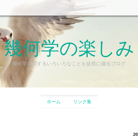
幾何学の楽しみ
幾何学に関するいろいろなことを徒然に綴るブログ
SKIP TO CONTENT
ホーム
リンク集
2