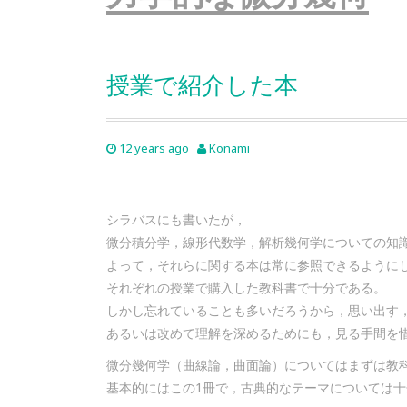
授業で紹介した本
12 years ago
Konami
シラバスにも書いたが，
微分積分学，線形代数学，解析幾何学についての知
よって，それらに関する本は常に参照できるように
それぞれの授業で購入した教科書で十分である。
しかし忘れていることも多いだろうから，思い出す
あるいは改めて理解を深めるためにも，見る手間を
微分幾何学（曲線論，曲面論）についてはまずは教
基本的にはこの1冊で，古典的なテーマについては