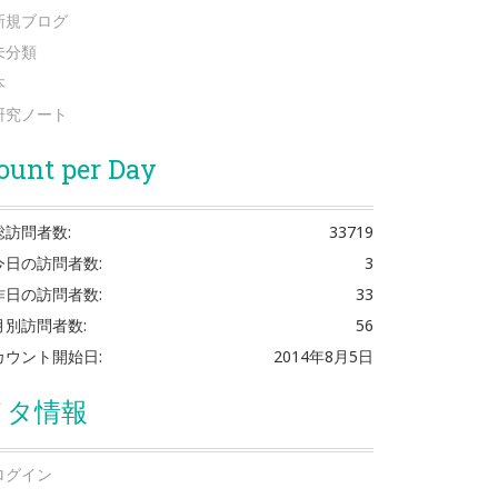
新規ブログ
未分類
本
研究ノート
ount per Day
総訪問者数:
33719
今日の訪問者数:
3
昨日の訪問者数:
33
月別訪問者数:
56
カウント開始日:
2014年8月5日
メタ情報
ログイン