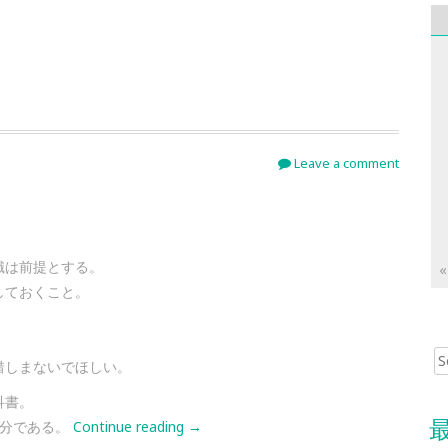
Leave a comment
識は前提とする。
«
しておくこと。
，
Sear
惜しまないでほしい。
科書。
十分である。
Continue reading
→