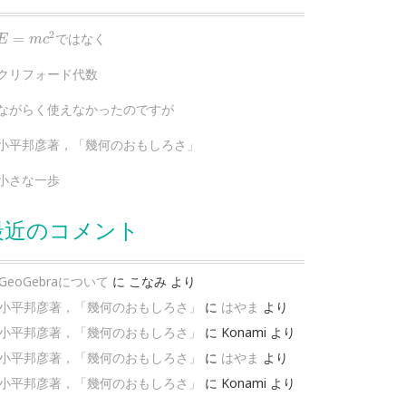
E
=
m
c
2
2
=
ではなく
E
m
c
クリフォード代数
ながらく使えなかったのですが
小平邦彦著，「幾何のおもしろさ」
小さな一歩
最近のコメント
GeoGebraについて
に
こなみ
より
小平邦彦著，「幾何のおもしろさ」
に
はやま
より
小平邦彦著，「幾何のおもしろさ」
に
Konami
より
小平邦彦著，「幾何のおもしろさ」
に
はやま
より
小平邦彦著，「幾何のおもしろさ」
に
Konami
より