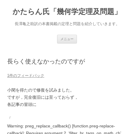
かたらん氏「幾何学定理及問題」
長澤亀之助訳の本書掲載の定理と問題を紹介していきます。
コ
メニュー
ン
テ
ン
ツ
へ
長らく使えなかったのですが
ス
キ
ッ
プ
1件のフィードバック
小閑を得たので修復を試みました。
ですが，完全復旧には至っておらず，
各記事の冒頭に
「
Warning: preg_replace_callback() [function.preg-replace-
callback]: Requires argument 2, ‘filter_br_tags_on_math_cb’,