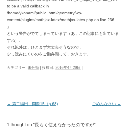
to be a valid callback in
/home/ykonami/public_html/geometry/wp-
content/plugins/mathjax-latex/mathjax-latex.php on line 236
」
という警告がでてしまっています（あ，この記事にも出ていま
すね）。
それ以外は，ひとまず大丈夫そうなので，
少し読みにくいのをご勘弁願って，おきます。
カテゴリー:
未分類
| 投稿日:
2016年4月29日
|
投
←
第二編円 問題15（p.68)
ごめんなさい
→
稿
ナ
1 thought on “
長らく使えなかったのですが
”
ビ