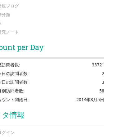
新規ブログ
未分類
本
研究ノート
ount per Day
総訪問者数:
33721
今日の訪問者数:
2
昨日の訪問者数:
3
月別訪問者数:
58
カウント開始日:
2014年8月5日
メタ情報
ログイン