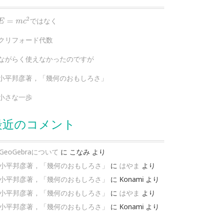
E
=
m
c
2
2
=
ではなく
E
m
c
クリフォード代数
ながらく使えなかったのですが
小平邦彦著，「幾何のおもしろさ」
小さな一歩
最近のコメント
GeoGebraについて
に
こなみ
より
小平邦彦著，「幾何のおもしろさ」
に
はやま
より
小平邦彦著，「幾何のおもしろさ」
に
Konami
より
小平邦彦著，「幾何のおもしろさ」
に
はやま
より
小平邦彦著，「幾何のおもしろさ」
に
Konami
より