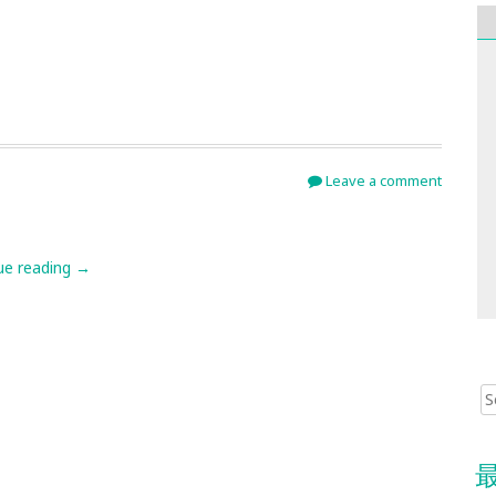
Leave a comment
ue reading
→
Sear