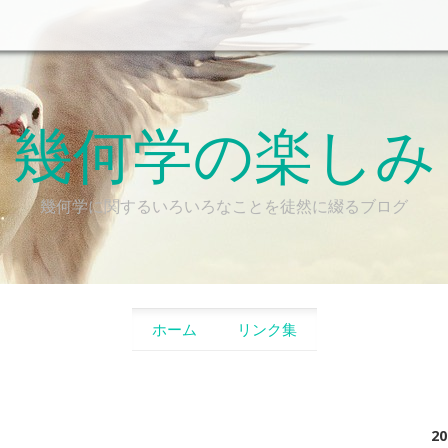
幾何学の楽しみ
幾何学に関するいろいろなことを徒然に綴るブログ
SKIP TO CONTENT
ホーム
リンク集
2