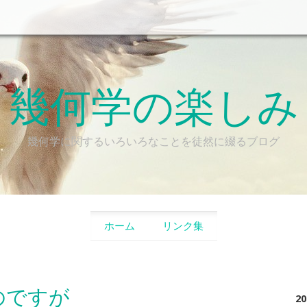
幾何学の楽しみ
幾何学に関するいろいろなことを徒然に綴るブログ
SKIP TO CONTENT
ホーム
リンク集
のですが
2