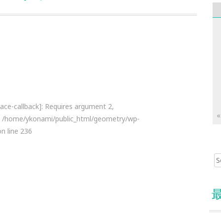
lace-callback]: Requires argument 2,
«
k in /home/ykonami/public_html/geometry/wp-
n line 236
Sear