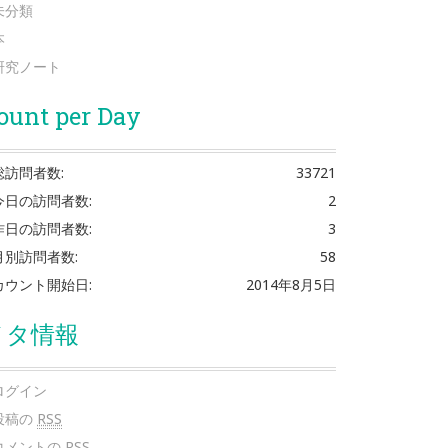
未分類
本
研究ノート
ount per Day
総訪問者数:
33721
今日の訪問者数:
2
昨日の訪問者数:
3
月別訪問者数:
58
カウント開始日:
2014年8月5日
メタ情報
ログイン
投稿の
RSS
コメントの
RSS