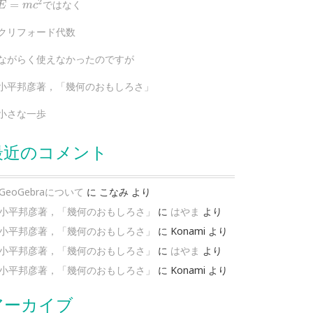
2
=
ではなく
E
m
c
クリフォード代数
ながらく使えなかったのですが
小平邦彦著，「幾何のおもしろさ」
小さな一歩
最近のコメント
GeoGebraについて
に
こなみ
より
小平邦彦著，「幾何のおもしろさ」
に
はやま
より
小平邦彦著，「幾何のおもしろさ」
に
Konami
より
小平邦彦著，「幾何のおもしろさ」
に
はやま
より
小平邦彦著，「幾何のおもしろさ」
に
Konami
より
アーカイブ