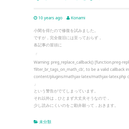
10 years ago
Konami
小閑を得たので修復を試みました。
ですが，完全復旧には至っておらず，
各記事の冒頭に
「
Warning: preg_replace_callback() [function.preg-rep
‘filter_br_tags_on_math_cb’, to be a valid callbac
content/plugins/mathjax-latex/mathjax-latex.php o
」
という警告がでてしまっています。
それ以外は，ひとまず大丈夫そうなので，
少し読みにくいのをご勘弁願って，おきます。
未分類