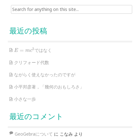
Search for:
最近の投稿
E
=
m
c
2
2
=
ではなく
E
m
c
クリフォード代数
ながらく使えなかったのですが
小平邦彦著，「幾何のおもしろさ」
小さな一歩
最近のコメント
GeoGebraについて
に
こなみ
より