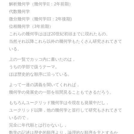
解析幾何学（幾何学II：2年前期）
代数幾何学
微分幾何学（幾何学III：2年後期)
位相幾何学（3年前期）
これらの幾何学はほぼ20世紀初頭までに現れたもの。
当然それ以降これら以外の幾何学もたくさん研究されてきて
いる。
上の一覧でカッコ内に書いたのは，
うちの学部で扱うテーマ。
ほぼ歴史的な順序に沿っている。
よって一連の講義を聞いてくれれば，
幾何学の発展史の一部を垣間見ることもできるだろう。
もちろんユークリッド幾何学は今現在も発展中だし，
ユークリッド以降，他の幾何学と並行して研究もされてきて
いるので，
完全に年代順とは行かないし，
数学の記述は歴史的順序より，論理的な順序を主とするか