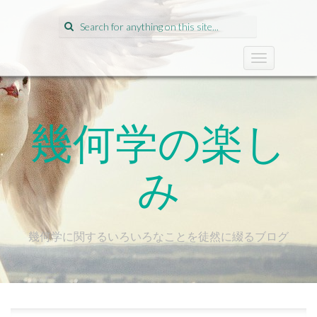
Search for:
T
o
g
g
l
幾何学の楽し
e
n
a
み
v
i
g
a
t
幾何学に関するいろいろなことを徒然に綴るブログ
i
o
n