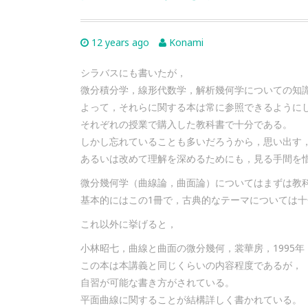
12 years ago
Konami
シラバスにも書いたが，
微分積分学，線形代数学，解析幾何学についての知
よって，それらに関する本は常に参照できるように
それぞれの授業で購入した教科書で十分である。
しかし忘れていることも多いだろうから，思い出す
あるいは改めて理解を深めるためにも，見る手間を
微分幾何学（曲線論，曲面論）についてはまずは教
基本的にはこの1冊で，古典的なテーマについては
これ以外に挙げると，
小林昭七，曲線と曲面の微分幾何，裳華房，1995年
この本は本講義と同じくらいの内容程度であるが，
自習が可能な書き方がされている。
平面曲線に関することが結構詳しく書かれている。