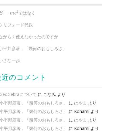
E
=
m
c
2
2
=
ではなく
E
m
c
クリフォード代数
ながらく使えなかったのですが
小平邦彦著，「幾何のおもしろさ」
小さな一歩
最近のコメント
GeoGebraについて
に
こなみ
より
小平邦彦著，「幾何のおもしろさ」
に
はやま
より
小平邦彦著，「幾何のおもしろさ」
に
Konami
より
小平邦彦著，「幾何のおもしろさ」
に
はやま
より
小平邦彦著，「幾何のおもしろさ」
に
Konami
より