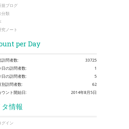
新規ブログ
未分類
本
研究ノート
ount per Day
総訪問者数:
33725
今日の訪問者数:
1
昨日の訪問者数:
5
月別訪問者数:
62
カウント開始日:
2014年8月5日
メタ情報
ログイン