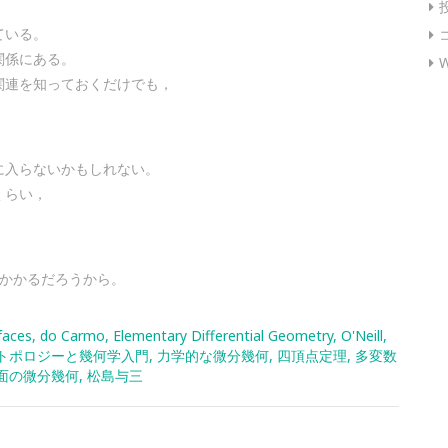
ている。
関係にある。
W
関連を知っておくだけでも，
に入らないかもしれない。
くらい，
。
はかかるだろうから。
faces
,
do Carmo
,
Elementary Differential Geometry
,
O'Neill
,
トポロジーと幾何学入門
,
力学的な微分幾何
,
四頂点定理
,
多変数
面の微分幾何
,
松島与三