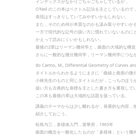
インデックスがなかりごちゃごちゃしているが，
O’Neil のこの本はベクトル記法を主としているので
表現はすっきりしていてみやすいかもしれない。
また，そのため何が本質なのかも汲み取りやすいか
一方で現代的な記号の扱い方に慣れていないものに
かえって読みにくいかもしれない。
最後の2章はリーマン幾何学と，曲面の大域的な構
さらに一般的な微分幾何学，リーマン幾何学につな
do Carmo, M., Differential Geometry of Curves and
タイトルからわかるようにまさに「曲線と曲面の微
小林先生のものと同じタイトルだが，こっちのほう
扱い方も古典的な座標を主とした書き方を重視して
この本も最後の章は大域的な話題を扱っている。
講義のテーマからは少し離れるが，発展的な内容，
紹介しておこう。
松島与三，多様体入門，裳華房，1965年
曲面の概念を一般化したものが「多様体」という幾