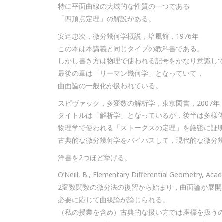
特に平面曲線の大域的な性質の一つである
「四頂点定理」の解説がある。
安達忠次，微分幾何学概説，培風館，1976年
この本は本講義と同じタイプの教科書である。
しかし書き方は物理で使われる記号をかなり意識し
最後の章は「リーマン幾何学」となっていて，
曲面論の一般化が扱われている。
スピヴァック，多変数の解析学，東京図書，2007年
タイトルは「解析学」となっているが，後半は多様
物理学で使われる「ストークスの定理」を厳密に証
古典的な微分幾何学をバイパスして，現代的な微分
洋書を2つほど挙げる。
O’Neill, B., Elementary Differential Geometry, Acad
2変数関数の微分法の復習から始まり，曲面論が展開
必要に応じて曲線論が論じられる。
（私の授業を含め）古典的な扱い方では座標を扱う