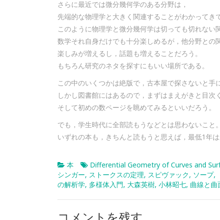
さらに最近では微分幾何学のある分野は，
先端的な物理学と大きく関連することがわかってき
このように物理学と微分幾何学は切っても切れない
数学それ自身だけでも十分楽しめるが，他分野との
楽しみが増えるし，話題も増えることだろう。
もちろん研究のネタを探すにもいい場所である。
この中のいくつかは絶版で，古本屋で探さないと手
しかし図書館にはあるので，まずはまえがきと目次
そして初めの数ページを眺めてみるといいだろう。
でも，学生時代に全部読もうなどとは思わないこと
いずれの本も，きちんと読もうと思えば，最低1年
本
Differential Geometry of Curves and Sur
シンガー
,
ストークスの定理
,
スピヴァック
,
ソープ
,
の解析学
,
多様体入門
,
大森英樹
,
小林昭七
,
曲線と曲
コメントを残す