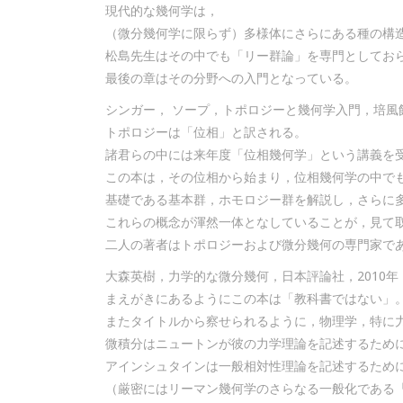
現代的な幾何学は，
（微分幾何学に限らず）多様体にさらにある種の構
松島先生はその中でも「リー群論」を専門としてお
最後の章はその分野への入門となっている。
シンガー， ソープ，トポロジーと幾何学入門，培風館
トポロジーは「位相」と訳される。
諸君らの中には来年度「位相幾何学」という講義を
この本は，その位相から始まり，位相幾何学の中で
基礎である基本群，ホモロジー群を解説し，さらに
これらの概念が渾然一体となしていることが，見て
二人の著者はトポロジーおよび微分幾何の専門家で
大森英樹，力学的な微分幾何，日本評論社，2010年
まえがきにあるようにこの本は「教科書ではない」
またタイトルから察せられるように，物理学，特に
微積分はニュートンが彼の力学理論を記述するため
アインシュタインは一般相対性理論を記述するため
（厳密にはリーマン幾何学のさらなる一般化である