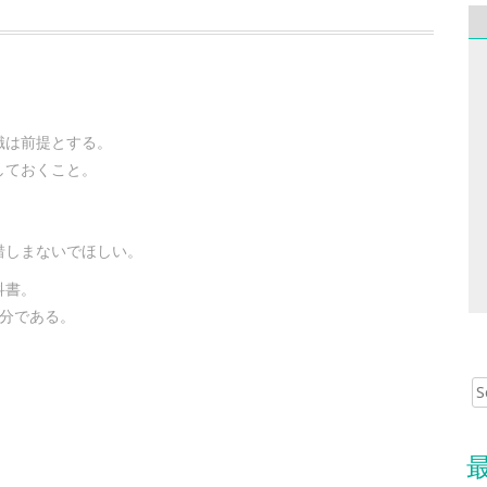
識は前提とする。
しておくこと。
，
惜しまないでほしい。
科書。
十分である。
Sear