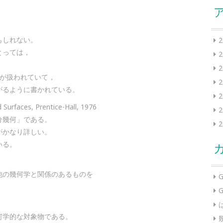
，
もしれない。
とっては，
造が扱われていて，
がるように書かれている。
 Surfaces, Prentice-Hall, 1976
分幾何」である。
がかなり詳しい。
いる。
他の幾何学と関係のあるものを
G
G
何学的な対象物である。