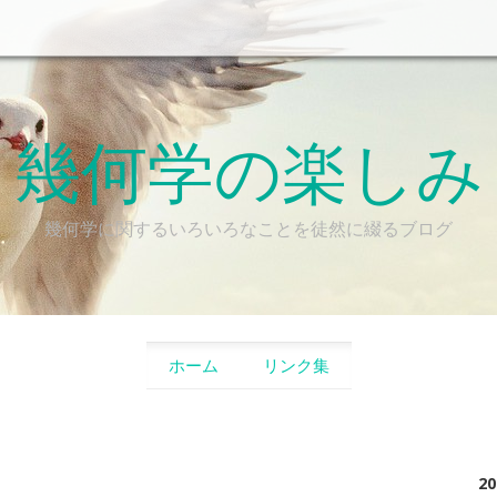
幾何学の楽しみ
幾何学に関するいろいろなことを徒然に綴るブログ
SKIP TO CONTENT
ホーム
リンク集
2