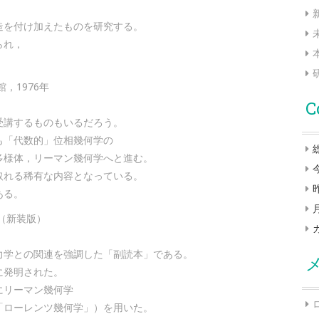
造を付け加えたものを研究する。
られ，
，1976年
C
受講するものもいるだろう。
も「代数的」位相幾何学の
多様体，リーマン幾何学へと進む。
取れる稀有な内容となっている。
ある。
（新装版）
。
力学との関連を強調した「副読本」である。
に発明された。
にリーマン幾何学
「ローレンツ幾何学」）を用いた。