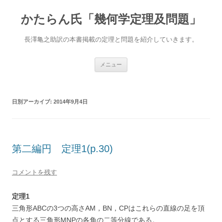
かたらん氏「幾何学定理及問題」
長澤亀之助訳の本書掲載の定理と問題を紹介していきます。
コ
メニュー
ン
テ
ン
ツ
へ
日別アーカイブ:
2014年9月4日
ス
キ
ッ
プ
第二編円 定理1(p.30)
コメントを残す
定理1
三角形ABCの3つの高さAM，BN，CPはこれらの直線の足を頂
点とする三角形MNPの各角の二等分線である。