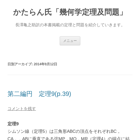
かたらん氏「幾何学定理及問題」
長澤亀之助訳の本書掲載の定理と問題を紹介していきます。
コ
メニュー
ン
テ
ン
ツ
へ
日別アーカイブ:
2014年9月12日
ス
キ
ッ
プ
第二編円 定理9(p.39)
コメントを残す
定理9
シムソン線（定理5）は三角形ABCの頂点をそれぞれBC，
CA，，ABに垂直である弦MP，MQ，MR（定理4）の端点に結