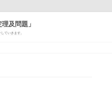
定理及問題」
介していきます。
コ
ン
テ
ン
ツ
へ
ス
キ
ッ
プ