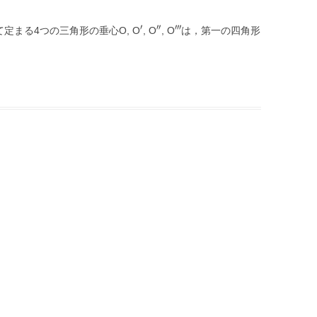
′
′
′
′
′
′
′
′
′
′
′
′
定まる4つの三角形の垂心O, O
, O
, O
は，第一の四角形