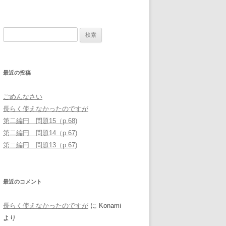
検
索
:
最近の投稿
ごめんなさい
長らく使えなかったのですが
第二編円 問題15（p.68)
第二編円 問題14（p.67)
第二編円 問題13（p.67)
最近のコメント
長らく使えなかったのですが
に
Konami
より