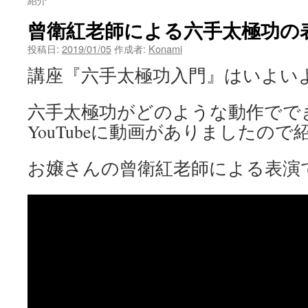
ン
曾衛紅老師による六手太極功の
ツ
投稿日:
2019/01/05
作成者:
Konami
へ
講座『六手太極功入門』はいよい
ス
六手太極功がどのような動作でで
キ
YouTubeに動画がありましたの
ッ
お嬢さんの曾衛紅老師による表演
プ