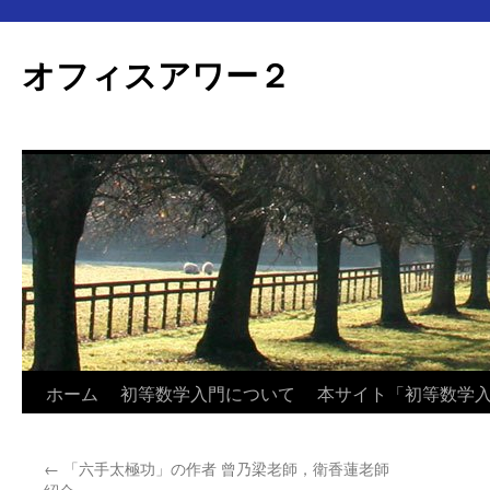
オフィスアワー２
コ
ホーム
初等数学入門について
本サイト「初等数学
ン
←
「六手太極功」の作者 曾乃梁老師，衛香蓮老師
テ
紹介