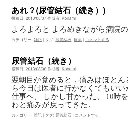
ン
あれ？(尿管結石（続き）)
ツ
投稿日:
2013/08/07
作成者:
Konami
よろよろと よろめきながら病院
へ
カテゴリー:
雑記
|
タグ:
尿管結石
,
座薬
|
コメントする
ス
キ
尿管結石（続き）
ッ
投稿日:
2013/08/06
作成者:
Konami
プ
翌朝目が覚めると，痛みはほとん
ら今日は医者に行かなくてもいい
仕事へ。 しかし甘かった。 10時
わと痛みが戻ってきた。
カテゴリー:
雑記
|
タグ:
尿管結石
|
コメントする