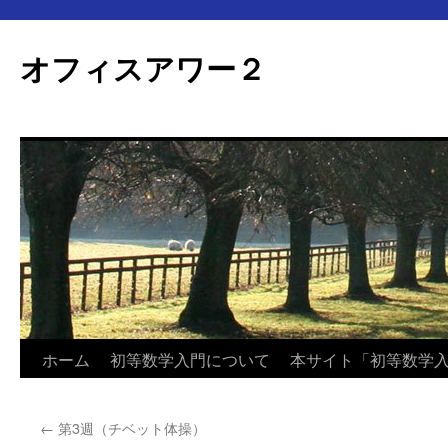
オフィスアワー２
コ
ホーム
初等数学入門について
本サイト「初等数学
ン
←
第3週（チベット体操）
テ