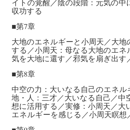
イトの覚醒／陰の段階：元気の中
収功する
■第7章
大地のエネルギーと小周天／大地
する／小周天：母なる大地のエネ
気を大地に還す／邪気を扇ぎ出す
■第8章
中空の力：大いなる自己のエネル
地・人：三才／大いなる自己／中
想に活用する／実修：小周天／大
エネルギーを感じる／小周天瞑想
■第9章