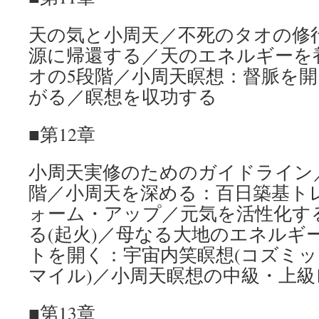
天の気と小周天／不死のタオの修
源に帰還する／天のエネルギーを
オの5段階／小周天瞑想：督脈を
がる／瞑想を収功する
■第12章
小周天実修のためのガイドライン
階／小周天を深める：百日築基ト
ォーム・アップ／元気を活性化す
る(起火)／母なる大地のエネルギ
トを開く：宇宙内笑瞑想(コズミ
マイル)／小周天瞑想の中級・上級
■第13章