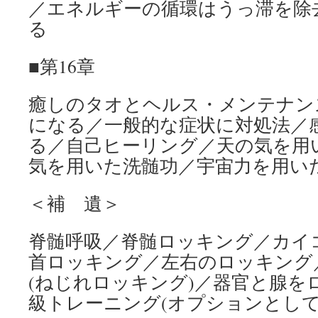
／エネルギーの循環はうっ滞を除
る
■第16章
癒しのタオとヘルス・メンテナン
になる／一般的な症状に対処法／
る／自己ヒーリング／天の気を用
気を用いた洗髄功／宇宙力を用い
＜補 遺＞
脊髄呼吸／脊髄ロッキング／カイ
首ロッキング／左右のロッキング
(ねじれロッキング)／器官と腺を
級トレーニング(オプションとして