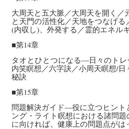
大周天と五大脈／大周天を開く／
と天門の活性化／天地をつなげる
(内収し)、外発する／霊的エネル
■第14章
タオとひとつになる―日々のトレ
内笑瞑想／六字訣／小周天瞑想/
秘訣
■第15章
問題解決ガイド―役に立つヒント
ング・ライト瞑想における諸問題
に向ければ、健康上の問題点がは