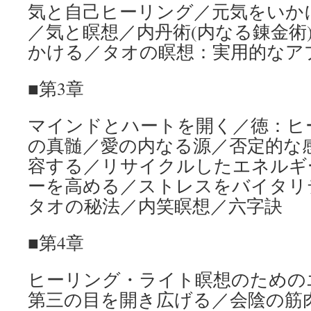
気と自己ヒーリング／元気をいか
／気と瞑想／内丹術(内なる錬金術
かける／タオの瞑想：実用的なア
■第3章
マインドとハートを開く／徳：ヒ
の真髄／愛の内なる源／否定的な
容する／リサイクルしたエネルギ
ーを高める／ストレスをバイタリ
タオの秘法／内笑瞑想／六字訣
■第4章
ヒーリング・ライト瞑想のための
第三の目を開き広げる／会陰の筋