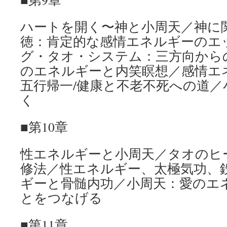
ハートを開く〜神と小周天／神に
徳：肯定的な感情エネルギーのエ
グ・タオ・システム：三方向から
のエネルギーと内笑瞑想／感情エ
五行帰一/健康と不老不死への道／
く
■第10章
性エネルギーと小周天／タオのヒ
修法／性エネルギー、太極気功、
ギーと骨髄内功／小周天：愛のエ
とをつなげる
■第11章