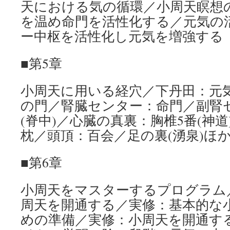
天における気の循環／小周天瞑想
を温め命門を活性化する／元気の
ー中枢を活性化し元気を増強する
■第5章
小周天に用いる経穴／下丹田：元
の門／腎臓センター：命門／副腎セ
(脊中)／心臓の真裏：胸椎5番(神
枕／頭頂：百会／足の裏(湧泉)ほ
■第6章
小周天をマスターするプログラム
周天を開通する／実修：基本的な
めの準備／実修：小周天を開通す