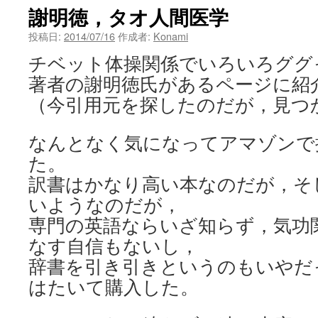
謝明徳，タオ人間医学
ン
投稿日:
2014/07/16
作成者:
Konami
ツ
チベット体操関係でいろいろググ
へ
著者の謝明徳氏があるページに紹
ス
（今引用元を探したのだが，見つ
キ
なんとなく気になってアマゾンで
ッ
た。
プ
訳書はかなり高い本なのだが，そ
いようなのだが，
専門の英語ならいざ知らず，気功
なす自信もないし，
辞書を引き引きというのもいやだ
はたいて購入した。