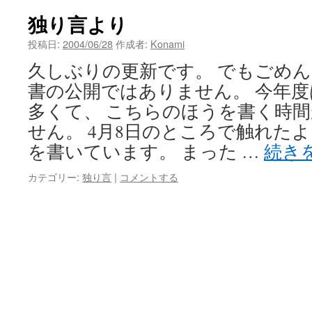
ン
独り言より
ツ
投稿日:
2004/06/28
作成者:
Konami
久しぶりの更新です。 でもごめん
へ
書の公開ではありません。 今年
ス
多くて、 こちらのほうを書く時
キ
せん。 4月8日のところで触れた
を書いています。 まった …
続き
ッ
プ
カテゴリー:
独り言
|
コメントする