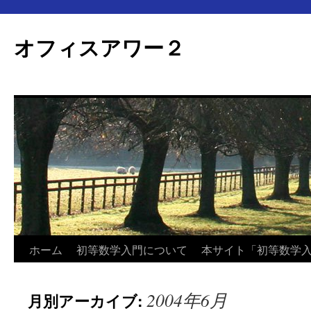
オフィスアワー２
コ
ホーム
初等数学入門について
本サイト「初等数学
ン
2004年6月
月別アーカイブ:
テ