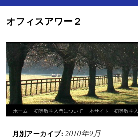
オフィスアワー２
コ
ホーム
初等数学入門について
本サイト「初等数学
ン
2010年9月
月別アーカイブ:
テ