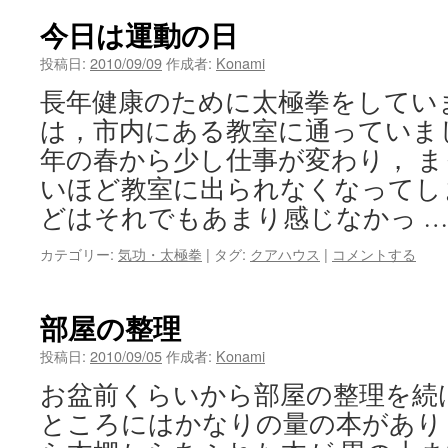
ン
今日は運動の日
ツ
投稿日:
2010/09/09
作成者:
Konami
長年健康のために太極拳をしてい
へ
は，市内にある教室に通っていま
ス
年の春から少し仕事が変わり， 
キ
いほど教室に出られなくなってしま
どはそれでもあまり感じなかっ 
ッ
プ
カテゴリー:
気功・太極拳
|
タグ:
クアハウス
|
コメントする
部屋の整理
投稿日:
2010/09/05
作成者:
Konami
お盆前くらいから部屋の整理を続
ところにはかなりの量の本があり