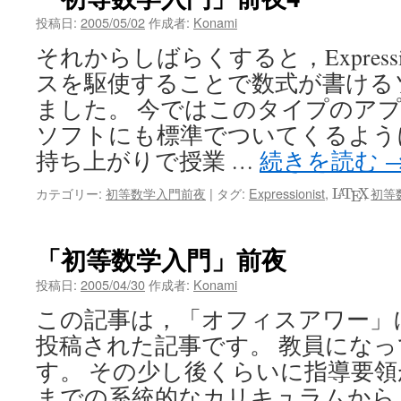
投稿日:
2005/05/02
作成者:
Konami
それからしばらくすると，Expressi
スを駆使することで数式が書ける
ました。 今ではこのタイプのア
ソフトにも標準でついてくるよう
持ち上がりで授業 …
続きを読む
L
A
T
E
X
カテゴリー:
初等数学入門前夜
|
タグ:
Expressionist
,
,
初等
L
T
X
A
E
「初等数学入門」前夜
投稿日:
2005/04/30
作成者:
Konami
この記事は，「オフィスアワー」に2
投稿された記事です。 教員になっ
す。 その少し後くらいに指導要領
までの系統的なカリキュラムから