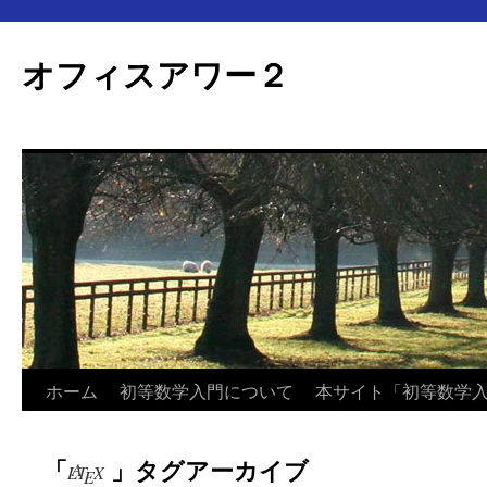
オフィスアワー２
コ
ホーム
初等数学入門について
本サイト「初等数学
ン
「
」タグアーカイブ
L
A
T
E
X
A
テ
L
T
X
E