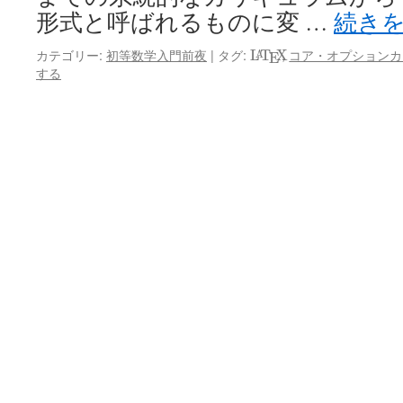
形式と呼ばれるものに変 …
続き
L
A
T
E
X
カテゴリー:
初等数学入門前夜
|
タグ:
,
コア・オプションカ
L
T
X
A
E
する