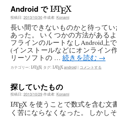
L
A
T
E
X
Android で
ン
L
T
X
A
E
ツ
投稿日:
2013/10/30
作成者:
Konami
長い間できないものかと待ってい
へ
あった。 いくつかの方法がある
ス
フラインのルートなしAndroid上
キ
(インストールなどにオンライン作
リーソフトの …
続きを読む
→
ッ
L
A
T
E
X
L
A
T
E
X
プ
カテゴリー:
|
タグ:
,
android
|
コメントする
L
T
X
L
T
X
A
A
E
E
探していたもの
投稿日:
2013/10/29
作成者:
Konami
L
A
T
E
X
を使うことで数式を含む文
L
T
X
A
E
く苦にならなくなった。 しかしそれ