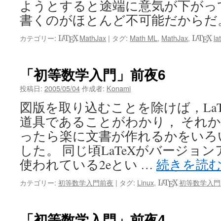
ようとすると途端に意気が下がっ
書くのがほとんど不可能だからだ
L
A
T
E
X
L
A
T
E
X
カテゴリー:
,
MathJax
|
タグ:
Math ML
,
MathJax
,
,
la
L
T
X
L
T
X
A
A
E
E
「初等数学入門」前夜6
投稿日:
2005/05/04
作成者:
Konami
図版を取り込むことを除けば，La
道具であることがわかり， それ
ったら楽に文書が作れるかをいろ
した。 同じ頃LaTeXがバージョ
使われている2eとい …
続きを読
L
A
T
E
X
カテゴリー:
初等数学入門前夜
|
タグ:
Linux
,
,
初等数学入門
L
T
X
A
E
「初等数学入門」前夜4