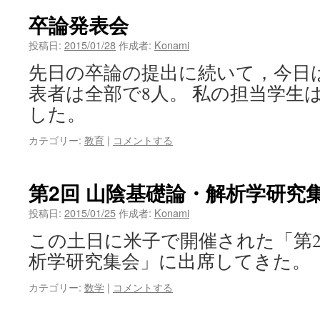
ン
卒論発表会
ツ
投稿日:
2015/01/28
作成者:
Konami
先日の卒論の提出に続いて，今日は
へ
表者は全部で8人。 私の担当学生
ス
した。
キ
カテゴリー:
教育
|
コメントする
ッ
プ
第2回 山陰基礎論・解析学研究
投稿日:
2015/01/25
作成者:
Konami
この土日に米子で開催された「第2
析学研究集会」に出席してきた。
カテゴリー:
数学
|
コメントする