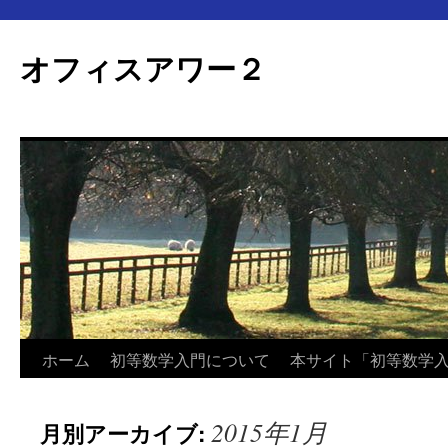
オフィスアワー２
コ
ホーム
初等数学入門について
本サイト「初等数学
ン
2015年1月
月別アーカイブ:
テ