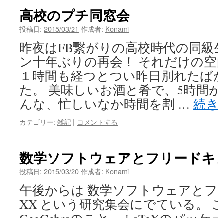
高校のプチ同窓会
投稿日:
2015/03/21
作成者:
Konami
昨夜はFB繋がりの高校時代の同級
ン十年ぶりの再会！ それだけの
１時間も経つとつい昨日別れたば
た。 美味しいお酒と肴で、5時間
んな、忙しいなか時間を割 …
続
カテゴリー:
雑記
|
コメントする
数学ソフトウェアとフリードキ
投稿日:
2015/03/20
作成者:
Konami
午後からは 数学ソフトウェアと
XX という研究集会にでている。