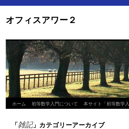
オフィスアワー２
コ
ホーム
初等数学入門について
本サイト「初等数学
ン
雑記
「
」カテゴリーアーカイブ
テ