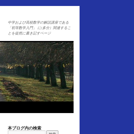
中学および高校数学の解説講座である
「初等数学入門」 に(多分）関連するこ
とを徒然に書き記すページ
本ブログ内の検索