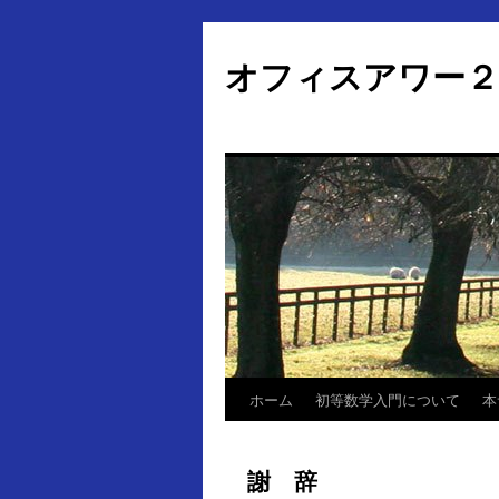
オフィスアワー２
ホーム
初等数学入門について
本
コ
ン
謝 辞
テ