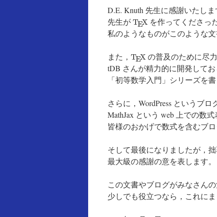
D.E. Knuth 先生に感謝いたし
ン
T
E
X
先生が
を作ってくださっ
T
X
E
ツ
私のようなものがこのような文
へ
T
E
X
また，
の普及のために尽力
T
X
E
ス
tDB さんが精力的に開発してお
「初等数学入門」シリーズを書
キ
さらに，WordPress とい
ッ
MathJax という web 
プ
皆様のおかげで数式を含むブロ
そして最後になりましたが，拙
最大級の感謝の意を表します。
この文書やブログがみなさんの
少しでも役立つなら，これにま