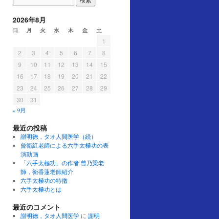
2026年8月
日
月
火
水
木
金
土
1
2
3
4
5
6
7
8
9
10
11
12
13
14
15
16
17
18
19
20
21
22
23
24
25
26
27
28
29
30
31
« 9月
最近の投稿
謝明徳，タオ人間医学（続）
曾衛紅老師による六手太極功の表
演動画
「六手太極功」の作者 曾乃梁老
師，衛香蓮老師紹介
六手太極功の特徴
六手太極功とは
最近のコメント
謝明徳，タオ人間医学
に
謝明