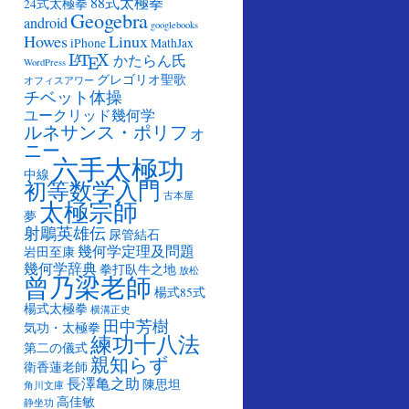
88式太極拳
24式太極拳
Geogebra
android
googlebooks
Howes
Linux
iPhone
MathJax
L
A
T
E
X
かたらん氏
L
T
X
A
E
WordPress
グレゴリオ聖歌
オフィスアワー
チベット体操
ユークリッド幾何学
ルネサンス・ポリフォ
ニー
六手太極功
中線
初等数学入門
古本屋
太極宗師
夢
射鵰英雄伝
尿管結石
幾何学定理及問題
岩田至康
幾何学辞典
拳打臥牛之地
放松
曾乃梁老師
楊式85式
楊式太極拳
横溝正史
田中芳樹
気功・太極拳
練功十八法
第二の儀式
親知らず
衛香蓮老師
長澤亀之助
陳思坦
角川文庫
高佳敏
静坐功