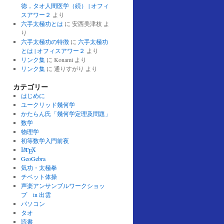
徳，タオ人間医学（続） | オフィ
スアワー２
より
六手太極功とは
に
安西美津枝
よ
り
六手太極功の特徴
に
六手太極功
とは | オフィスアワー２
より
リンク集
に
Konami
より
リンク集
に
通りすがり
より
カテゴリー
はじめに
ユークリッド幾何学
かたらん氏「幾何学定理及問題」
数学
物理学
初等数学入門前夜
L
A
T
E
X
L
T
X
A
E
GeoGebra
気功・太極拳
チベット体操
声楽アンサンブルワークショッ
プ in 出雲
パソコン
タオ
読書