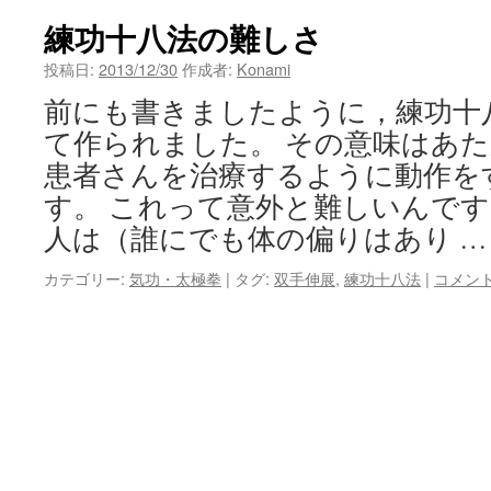
ン
練功十八法の難しさ
ツ
投稿日:
2013/12/30
作成者:
Konami
前にも書きましたように，練功十
へ
て作られました。 その意味はあ
ス
患者さんを治療するように動作を
キ
す。 これって意外と難しいんです
人は（誰にでも体の偏りはあり 
ッ
プ
カテゴリー:
気功・太極拳
|
タグ:
双手伸展
,
練功十八法
|
コメン