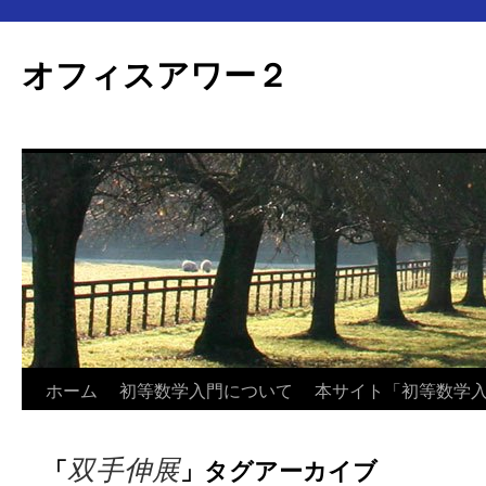
オフィスアワー２
コ
ホーム
初等数学入門について
本サイト「初等数学
ン
双手伸展
「
」タグアーカイブ
テ