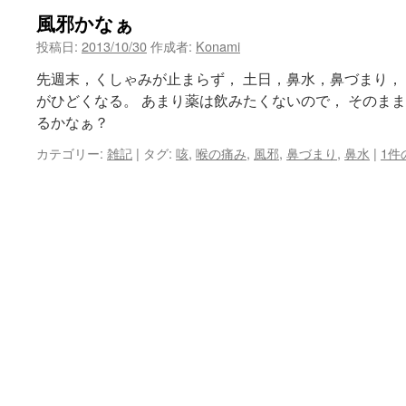
風邪かなぁ
ン
投稿日:
2013/10/30
作成者:
Konami
ツ
先週末，くしゃみが止まらず， 土日，鼻水，鼻づまり，
へ
がひどくなる。 あまり薬は飲みたくないので， そのま
るかなぁ？
ス
カテゴリー:
雑記
|
タグ:
咳
,
喉の痛み
,
風邪
,
鼻づまり
,
鼻水
|
1件
キ
ッ
プ