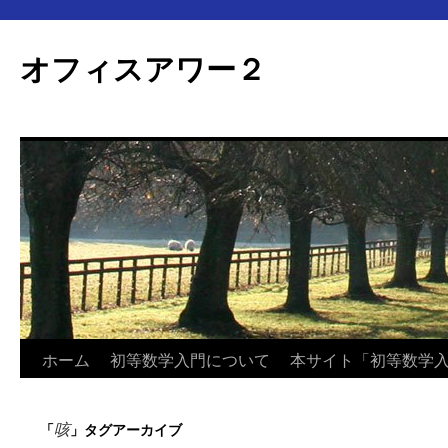
オフィスアワー２
コ
ホーム
初等数学入門について
本サイト「初等数学
ン
咳
「
」タグアーカイブ
テ