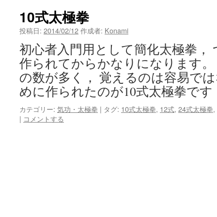
ン
10式太極拳
ツ
投稿日:
2014/02/12
作成者:
Konami
初心者入門用として簡化太極拳， 
へ
作られてからかなりになります。
ス
の数が多く， 覚えるのは容易で
キ
めに作られたのが10式太極拳です
ッ
カテゴリー:
気功・太極拳
|
タグ:
10式太極拳
,
12式
,
24式太極拳
,
|
コメントする
プ