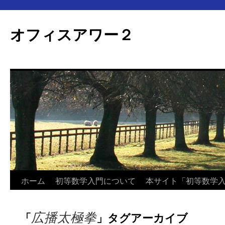
オフィスアワー２
コ
ホーム
初等数学入門について
本サイト「初等数学
ン
広播太極拳
「
」タグアーカイブ
テ