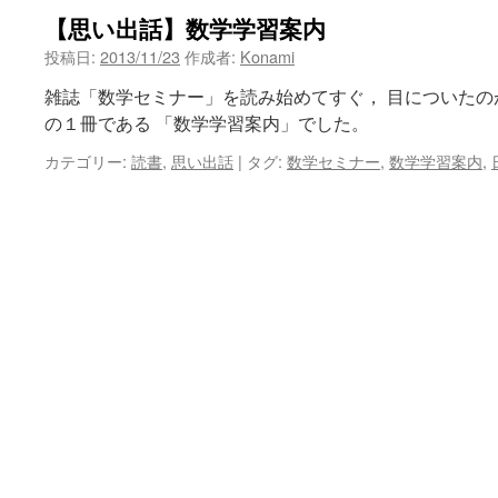
【思い出話】数学学習案内
ン
投稿日:
2013/11/23
作成者:
Konami
ツ
雑誌「数学セミナー」を読み始めてすぐ， 目についた
へ
の１冊である 「数学学習案内」でした。
ス
カテゴリー:
読書
,
思い出話
|
タグ:
数学セミナー
,
数学学習案内
,
キ
ッ
プ