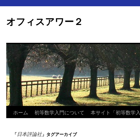
オフィスアワー２
コ
ホーム
初等数学入門について
本サイト「初等数学
ン
日本評論社
「
」タグアーカイブ
テ