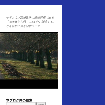
中学および高校数学の解説講座である
「初等数学入門」 に(多分）関連するこ
とを徒然に書き記すページ
本ブログ内の検索