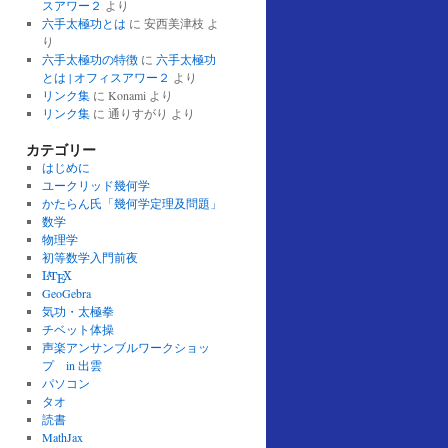
スアワー２
より
六手太極功とは
に
安西美津枝
よ
り
六手太極功の特徴
に
六手太極功
とは | オフィスアワー２
より
リンク集
に
Konami
より
リンク集
に
通りすがり
より
カテゴリー
はじめに
ユークリッド幾何学
かたらん氏「幾何学定理及問題」
数学
物理学
初等数学入門前夜
L
A
T
E
X
L
T
X
A
E
GeoGebra
気功・太極拳
チベット体操
声楽アンサンブルワークショッ
プ in 出雲
パソコン
タオ
読書
MathJax