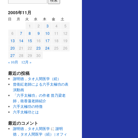
2005年11月
日
月
火
水
木
金
土
1
2
3
4
5
6
7
8
9
10
11
12
13
14
15
16
17
18
19
20
21
22
23
24
25
26
27
28
29
30
« 10月
12月 »
最近の投稿
謝明徳，タオ人間医学（続）
曾衛紅老師による六手太極功の表
演動画
「六手太極功」の作者 曾乃梁老
師，衛香蓮老師紹介
六手太極功の特徴
六手太極功とは
最近のコメント
謝明徳，タオ人間医学
に
謝明
徳，タオ人間医学（続） | オフィ