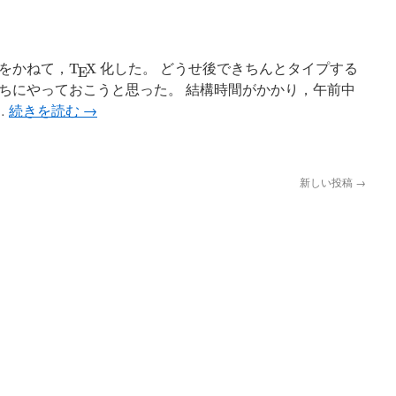
T
E
X
をかねて，
化した。 どうせ後できちんとタイプする
T
X
E
ちにやっておこうと思った。 結構時間がかかり，午前中
…
続きを読む
→
新しい投稿
→