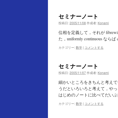
ン
セミナーノート
ツ
投稿日:
2005/11/08
作成者:
Konami
へ
位相を定義して，それが fibr
ス
た，uniformly continuous 
キ
カテゴリー:
数学
|
コメントする
ッ
セミナーノート
プ
投稿日:
2005/11/07
作成者:
Konami
細かいところをきちんと考えて
うだといろいろと考えて，やっ
はじめのノートに比べてだいぶ
カテゴリー:
数学
|
コメントする