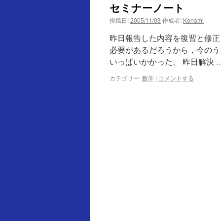
セミナーノート
投稿日:
2005/11/03
作成者:
Konami
昨日報告した内容を復習と修正
必要があるだろうから，今のう
いっぱいかかった。 昨日解決 
カテゴリー:
数学
|
コメントする