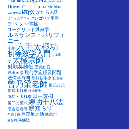
android
googlebooks
Howes
Linux
iPhone
MathJax
L
A
T
E
X
かたらん氏
L
T
X
A
E
WordPress
グレゴリオ聖歌
オフィスアワー
チベット体操
ユークリッド幾何学
ルネサンス・ポリフォ
ニー
六手太極功
中線
初等数学入門
古本屋
太極宗師
夢
射鵰英雄伝
尿管結石
幾何学定理及問題
岩田至康
幾何学辞典
拳打臥牛之地
放松
曾乃梁老師
楊式85式
楊式太極拳
横溝正史
田中芳樹
気功・太極拳
練功十八法
第二の儀式
親知らず
衛香蓮老師
長澤亀之助
陳思坦
角川文庫
高佳敏
静坐功