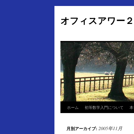
オフィスアワー２
ホーム
初等数学入門について
本
コ
ン
2005年11月
月別アーカイブ:
テ