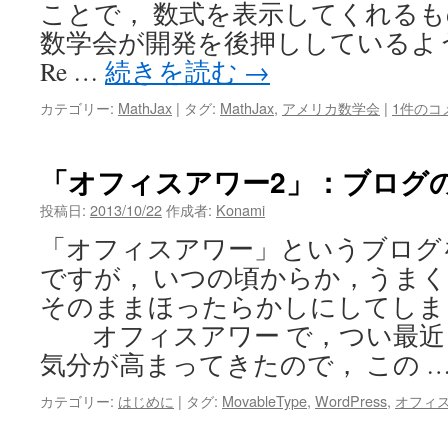
ことで， 数式を表示してくれるも
数学会が開発を後押ししているようで， M
Re …
続きを読む
→
カテゴリー:
MathJax
|
タグ:
MathJax
,
アメリカ数学会
|
1件のコ
「オフィスアワー2」：ブログ
投稿日:
2013/10/22
作成者:
Konami
「オフィスアワー」というブログ
ですが， いつの頃からか，うま
そのままほったらかしにしてしま
オフィスアワー で，つい最近
気分が高まってきたので， この 
カテゴリー:
はじめに
|
タグ:
MovableType
,
WordPress
,
オフィ