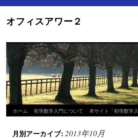
オフィスアワー２
コ
ホーム
初等数学入門について
本サイト「初等数学
ン
2013年10月
月別アーカイブ:
テ