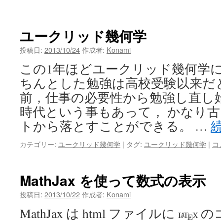
ン
ツ
ユークリッド幾何学
へ
投稿日:
2013/10/24
作成者:
Konami
この1年ほどユークリッド幾何学に
ス
ちんとした勉強は高校受験以来だと
キ
前，仕事の必要性から勉強し直し
ッ
時代という事もあって， かなり
トから落とすことができる。 …
プ
カテゴリー:
ユークリッド幾何学
|
タグ:
ユークリッド幾何学
|
コ
MathJax を使って数式の表示
投稿日:
2013/10/22
作成者:
Konami
MathJax は html ファイルに
の
L
A
T
E
X
L
T
X
A
E