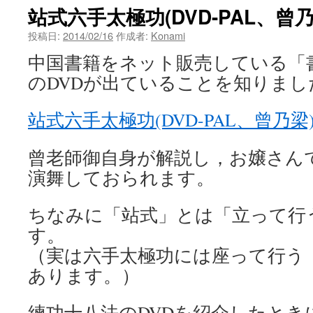
站式六手太極功(DVD-PAL、曾乃
ン
投稿日:
2014/02/16
作成者:
Konami
ツ
中国書籍をネット販売している「
へ
のDVDが出ていることを知りまし
ス
站式六手太極功(DVD-PAL、曾乃梁
キ
ッ
曾老師御自身が解説し，お嬢さん
演舞しておられます。
プ
ちなみに「站式」とは「立って行
す。
（実は六手太極功には座って行う
あります。）
練功十八法のDVDを紹介したとき