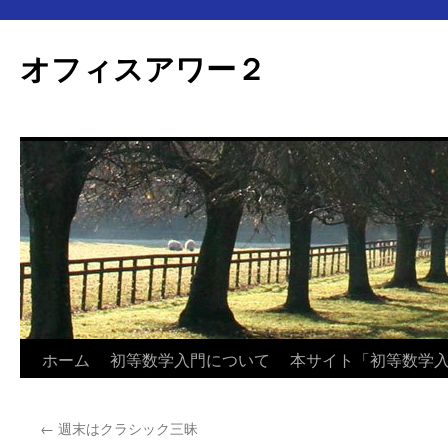
オフィスアワー２
コ
ホーム
初等数学入門について
本サイト「初等数学
ン
←
週末はクラシック三昧
テ