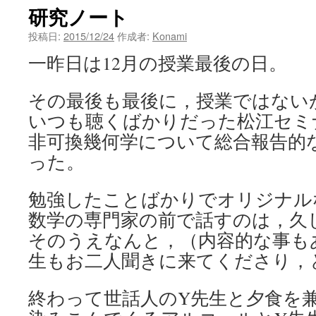
研究ノート
ン
投稿日:
2015/12/24
作成者:
Konami
ツ
一昨日は12月の授業最後の日。
へ
その最後も最後に，授業ではない
ス
いつも聴くばかりだった松江セミ
キ
非可換幾何学について総合報告的
ッ
った。
プ
勉強したことばかりでオリジナル
数学の専門家の前で話すのは，久
そのうえなんと，（内容的な事も
生もお二人聞きに来てくださり，
終わって世話人のY先生と夕食を