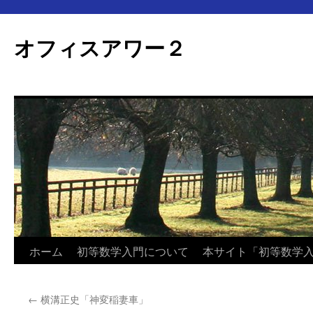
オフィスアワー２
コ
ホーム
初等数学入門について
本サイト「初等数学
ン
←
横溝正史「神変稲妻車」
テ