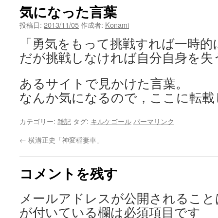
気になった言葉
ン
投稿日:
2013/11/05
作成者:
Konami
ツ
「勇気をもって挑戦すれば一時的
へ
だが挑戦しなければ自分自身を失う
ス
あるサイトで見かけた言葉。
キ
なんか気になるので，ここに転載
ッ
カテゴリー:
雑記
タグ:
キルケゴール
パーマリンク
プ
←
横溝正史「神変稲妻車」
コメントを残す
メールアドレスが公開されること
が付いている欄は必須項目です