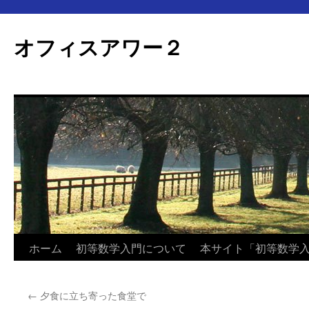
オフィスアワー２
コ
ホーム
初等数学入門について
本サイト「初等数学
ン
←
夕食に立ち寄った食堂で
テ