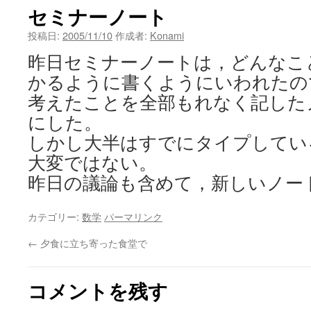
セミナーノート
ン
投稿日:
2005/11/10
作成者:
Konami
ツ
昨日セミナーノートは，どんなこ
へ
かるように書くようにいわれたの
ス
考えたことを全部もれなく記した
にした。
キ
しかし大半はすでにタイプしてい
ッ
大変ではない。
プ
昨日の議論も含めて，新しいノー
カテゴリー:
数学
パーマリンク
←
夕食に立ち寄った食堂で
コメントを残す