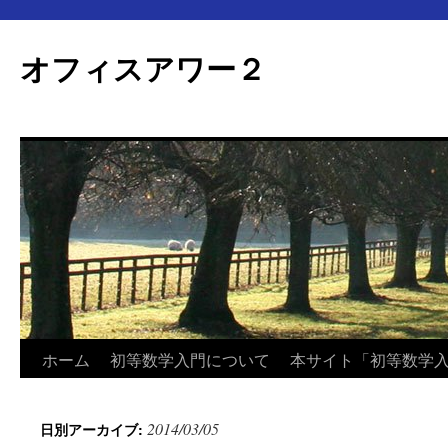
オフィスアワー２
コ
ホーム
初等数学入門について
本サイト「初等数学
ン
2014/03/05
日別アーカイブ:
テ