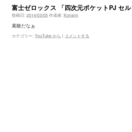
富士ゼロックス 「四次元ポケットPJ セル
ン
投稿日:
2014/03/05
作成者:
Konami
ツ
素敵だなぁ
へ
カテゴリー:
YouTube から
|
コメントする
ス
キ
ッ
プ