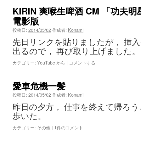
ン
KIRIN 爽喉生啤酒 CM 「功夫明
電影版
ツ
投稿日:
2014/05/02
作成者:
Konami
へ
先日リンクを貼りましたが， 挿
ス
出るので， 再び取り上げました。
キ
カテゴリー:
YouTube から
|
コメントする
ッ
プ
愛車危機一髪
投稿日:
2014/05/02
作成者:
Konami
昨日の夕方， 仕事を終えて帰ろ
歩いた。
カテゴリー:
その他
|
1件のコメント