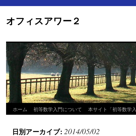
オフィスアワー２
コ
ホーム
初等数学入門について
本サイト「初等数学
ン
2014/05/02
日別アーカイブ:
テ