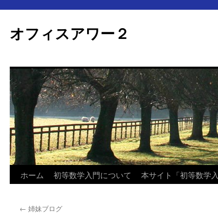
オフィスアワー２
コ
ホーム
初等数学入門について
本サイト「初等数学
ン
←
姉妹ブログ
テ