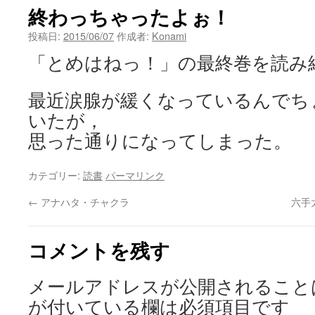
終わっちゃったよぉ！
ン
投稿日:
2015/06/07
作成者:
Konami
ツ
「とめはねっ！」の最終巻を読み
へ
最近涙腺が緩くなっているんでち
ス
いたが，
キ
思った通りになってしまった。
ッ
カテゴリー:
読書
パーマリンク
プ
←
アナハタ・チャクラ
六手
コメントを残す
メールアドレスが公開されること
が付いている欄は必須項目です