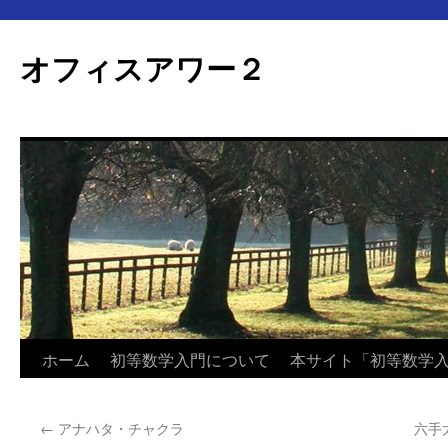
オフィスアワー２
コ
ホーム
初等数学入門について
本サイト「初等数学
ン
←
アナハタ・チャクラ
六手
テ