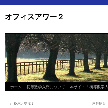
オフィスアワー２
コ
ホーム
初等数学入門について
本サイト「初等数学
ン
←
樹木と交流？
尿管結石
テ