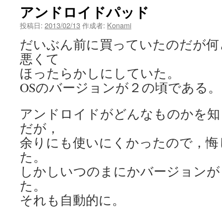
アンドロイドパッド
ン
投稿日:
2013/02/13
作成者:
Konami
ツ
だいぶん前に買っていたのだが何
へ
悪くて
ス
ほったらかしにしていた。
OSのバージョンが２の頃である。
キ
ッ
アンドロイドがどんなものかを知
だが，
プ
余りにも使いにくかったので，悔
た。
しかしいつのまにかバージョンが
た。
それも自動的に。