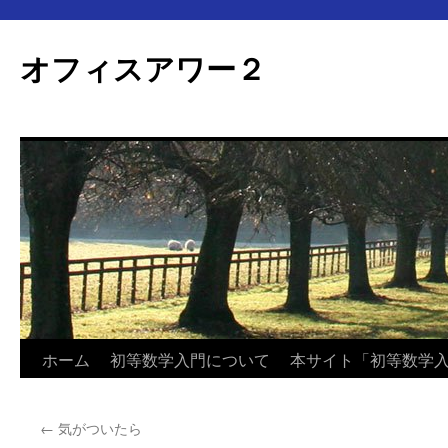
オフィスアワー２
コ
ホーム
初等数学入門について
本サイト「初等数学
ン
←
気がついたら
テ