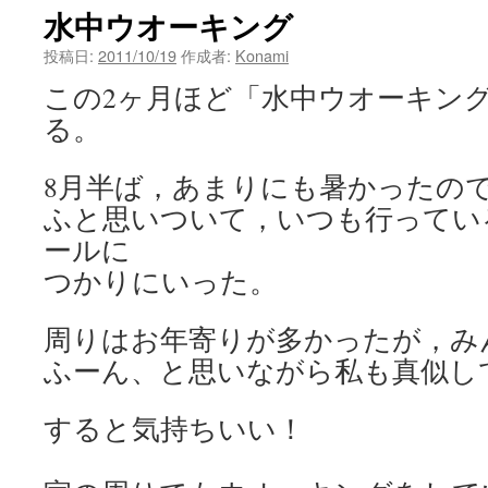
水中ウオーキング
ン
投稿日:
2011/10/19
作成者:
Konami
ツ
この2ヶ月ほど「水中ウオーキン
へ
る。
ス
8月半ば，あまりにも暑かったの
キ
ふと思いついて，いつも行ってい
ッ
ールに
つかりにいった。
プ
周りはお年寄りが多かったが，み
ふーん、と思いながら私も真似し
すると気持ちいい！