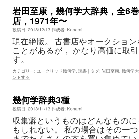
ン
岩田至康，幾何学大辞典，全6巻
店，1971年〜
ツ
投稿日:
2013/12/13
作成者:
Konami
へ
現在絶版。 古書店やオークショ
ス
ことがあるが， かなり高価に取
キ
す。
ッ
カテゴリー:
ユークリッド幾何学
,
読書
|
タグ:
岩田至康
,
幾何学大
ントする
プ
幾何学辞典3種
投稿日:
2013/11/13
作成者:
Konami
収集癖というものはどんなものに
もしれない。 私の場合はその一つ
までたくさんの本を買い集めてい