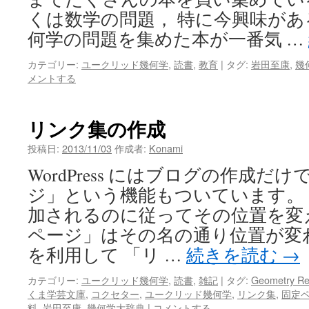
くは数学の問題， 特に今興味が
何学の問題を集めた本が一番気 …
カテゴリー:
ユークリッド幾何学
,
読書
,
教育
|
タグ:
岩田至康
,
幾
メントする
リンク集の作成
投稿日:
2013/11/03
作成者:
Konami
WordPress にはブログの作成だ
ジ」という機能もついています。
加されるのに従ってその位置を変
ページ」はその名の通り位置が変
を利用して 「リ …
続きを読む
→
カテゴリー:
ユークリッド幾何学
,
読書
,
雑記
|
タグ:
Geometry Rev
くま学芸文庫
,
コクセター
,
ユークリッド幾何学
,
リンク集
,
固定
料
,
岩田至康
,
幾何学大辞典
|
コメントする