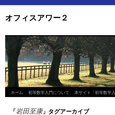
オフィスアワー２
コ
ホーム
初等数学入門について
本サイト「初等数学
ン
岩田至康
「
」タグアーカイブ
テ