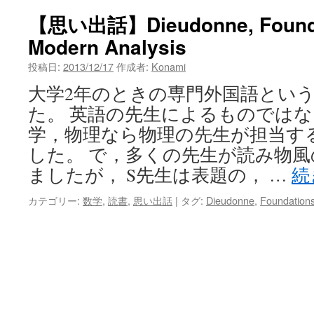
ン
【思い出話】Dieudonne, Founda
Modern Analysis
ツ
投稿日:
2013/12/17
作成者:
Konami
へ
大学2年のときの専門外国語とい
ス
た。 英語の先生によるものではな
キ
学，物理なら物理の先生が担当す
した。 で，多くの先生が読み物
ッ
ましたが， S先生は表題の， …
続
プ
カテゴリー:
数学
,
読書
,
思い出話
|
タグ:
Dieudonne
,
Foundations