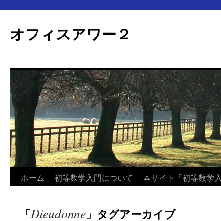
オフィスアワー２
コ
ホーム
初等数学入門について
本サイト「初等数学
ン
Dieudonne
「
」タグアーカイブ
テ